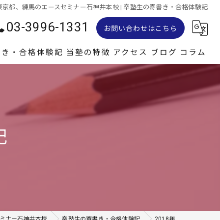
 塾は東京都、練馬のエースセミナー石神井本校 | 卒塾生の寄書き・合格体験記
03-3996-1331
お問い合わせはこちら
書き・合格体験記
当塾の特徴
アクセス
ブログ
コラム
小学生
中学生
記
テスト対策
高校受験
集団指導
ミナー石神井本校
卒塾生の寄書き・合格体験記
2018年