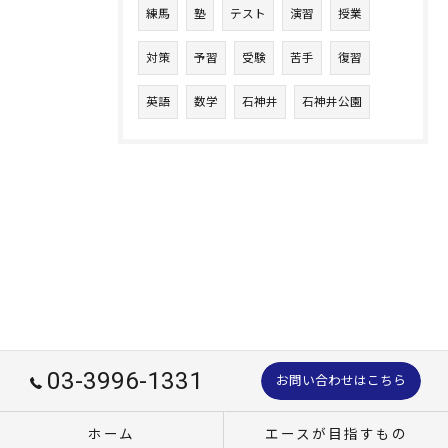
練馬
塾
テスト
演習
授業
対策
予習
受験
苦手
復習
英語
数学
石神井
石神井公園
03-3996-1331
お問い合わせはこちら
ホーム
エースが目指すもの