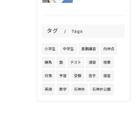
タグ
Tags
小学生
中学生
夏期講習
内申点
練馬
塾
テスト
演習
授業
対策
予習
受験
苦手
復習
英語
数学
石神井
石神井公園